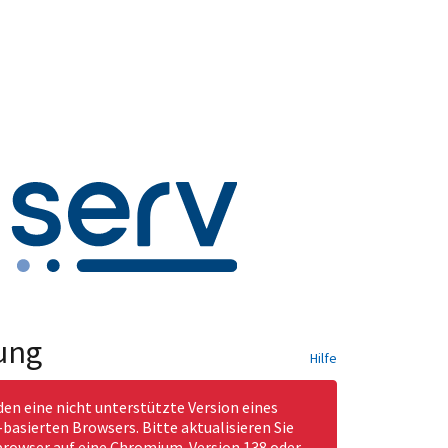
ung
Hilfe
den eine nicht unterstützte Version eines
asierten Browsers. Bitte aktualisieren Sie
rowser auf eine Chromium-Version 138 oder